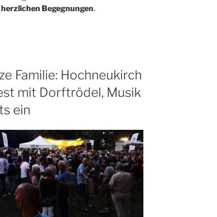
d
herzlichen Begegnungen
.
nze Familie: Hochneukirch
t mit Dorftrödel, Musik
ts ein