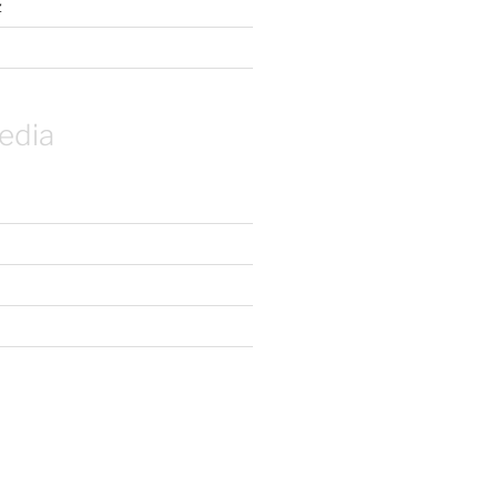
z
edia