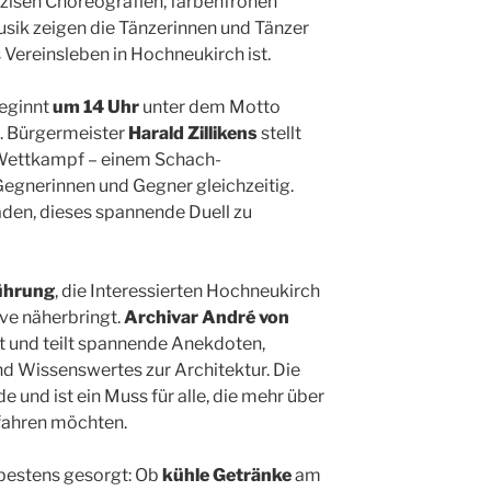
zisen Choreografien, farbenfrohen
ik zeigen die Tänzerinnen und Tänzer
 Vereinsleben in Hochneukirch ist.
beginnt
um 14 Uhr
unter dem Motto
. Bürgermeister
Harald Zillikens
stellt
Wettkampf – einem Schach-
egnerinnen und Gegner gleichzeitig.
aden, dieses spannende Duell zu
ührung
, die Interessierten Hochneukirch
ve näherbringt.
Archivar André von
t und teilt spannende Anekdoten,
nd Wissenswertes zur Architektur. Die
 und ist ein Muss für alle, die mehr über
rfahren möchten.
t bestens gesorgt: Ob
kühle Getränke
am