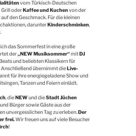
ialitäten
vom Türkisch-Deutschen
Grill oder
Kaffee und Kuchen
von der
 auf den Geschmack. Für die kleinen
achaktionen, darunter
Kinderschminken
,
.
ich das Sommerfest in eine große
rtet der
„NEW Musiksommer“
mit
DJ
 Beats und beliebten Klassikern für
. Anschließend übernimmt die
Live-
annt für ihre energiegeladene Show und
tsingen, Tanzen und Feiern einlädt.
rch
, die
NEW
und die
Stadt Jüchen
n und Bürger sowie Gäste aus der
n unvergesslichen Tag zu erleben.
Der
r frei.
Wir freuen uns auf viele Besucher
irch
!