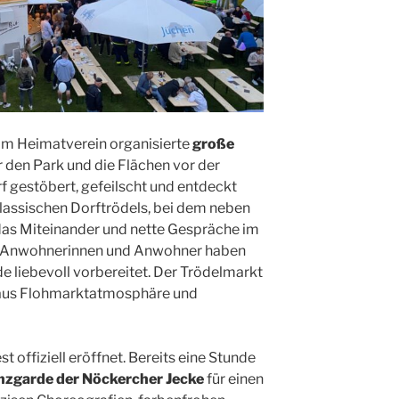
om Heimatverein organisierte
große
er den Park und die Flächen vor der
rf gestöbert, gefeilscht und entdeckt
lassischen Dorftrödels, bei dem neben
s Miteinander und nette Gespräche im
he Anwohnerinnen und Anwohner haben
e liebevoll vorbereitet. Der Trödelmarkt
d aus Flohmarktatmosphäre und
 offiziell eröffnet. Bereits eine Stunde
nzgarde der Nöckercher Jecke
für einen