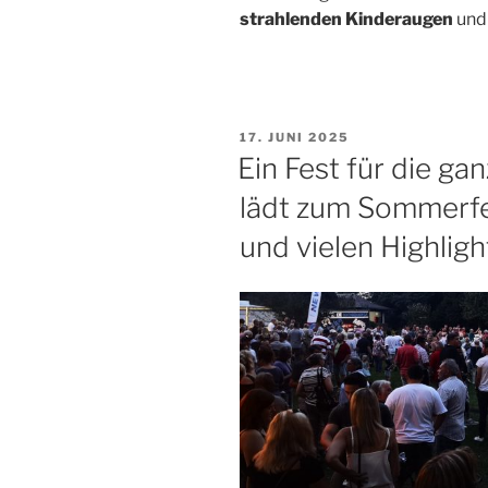
strahlenden Kinderaugen
un
VERÖFFENTLICHT
17. JUNI 2025
AM
Ein Fest für die ga
lädt zum Sommerfes
und vielen Highligh