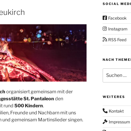
SOCIAL MED
neukirch
Facebook
Instagram
RSS Feed
NACH THEME
Suchen
nach:
rch
organisiert gemeinsam mit der
WEITERES
gesstätte St. Pantaleon
den
t rund
500 Kindern
.
Kontakt
ilien, Freunde und Nachbarn mit uns
n und gemeinsam Martinslieder singen.
Impressum