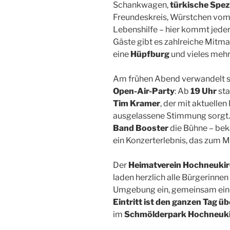
Schankwagen,
türkische Spez
Freundeskreis, Würstchen vom 
Lebenshilfe – hier kommt jeder
Gäste gibt es zahlreiche Mitm
eine
Hüpfburg
und vieles mehr
Am frühen Abend verwandelt s
Open-Air-Party
: Ab
19 Uhr
sta
Tim Kramer
, der mit aktuellen
ausgelassene Stimmung sorgt
Band Booster
die Bühne – bek
ein Konzerterlebnis, das zum Mi
Der
Heimatverein Hochneuki
laden herzlich alle Bürgerinne
Umgebung ein, gemeinsam eine
Eintritt ist den ganzen Tag übe
im
Schmölderpark Hochneuk