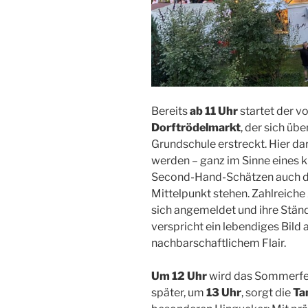
Bereits
ab 11 Uhr
startet der v
Dorftrödelmarkt
, der sich üb
Grundschule erstreckt. Hier da
werden – ganz im Sinne eines k
Second-Hand-Schätzen auch da
Mittelpunkt stehen. Zahlreic
sich angemeldet und ihre Ständ
verspricht ein lebendiges Bil
nachbarschaftlichem Flair.
Um 12 Uhr
wird das Sommerfest
später, um
13 Uhr
, sorgt die
Ta