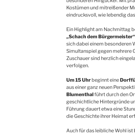
besonderen Hingucker: Mit prä
Kostümen und mitreißender Mus
eindrucksvoll, wie lebendig das
Ein Highlight am Nachmittag 
„Schach dem Bürgermeister“
sich dabei einem besonderen 
Simultanspiel gegen mehrere G
Zuschauer sind herzlich eingel
verfolgen.
Um 15 Uhr
beginnt eine
Dorff
aus einer ganz neuen Perspekti
Blumenthal
führt durch den Or
geschichtliche Hintergründe u
Führung dauert etwa eine Stunde
die Geschichte ihrer Heimat e
Auch für das leibliche Wohl is