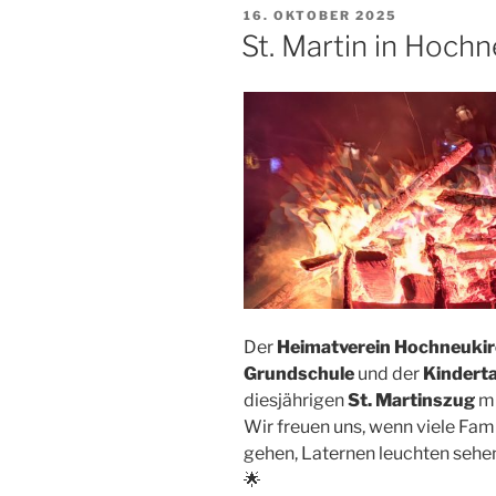
VERÖFFENTLICHT
16. OKTOBER 2025
AM
St. Martin in Hoch
Der
Heimatverein Hochneuki
Grundschule
und der
Kinderta
diesjährigen
St. Martinszug
mi
Wir freuen uns, wenn viele Fam
gehen, Laternen leuchten sehe
🌟