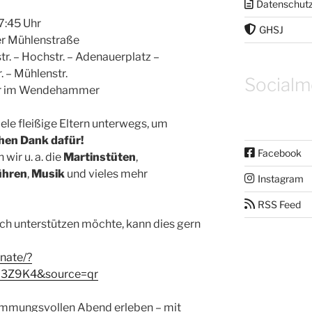
Datenschut
7:45 Uhr
GHSJ
 Mühlenstraße
r. – Hochstr. – Adenauerplatz –
. – Mühlenstr.
Socialm
er im Wendehammer
ele fleißige Eltern unterwegs, um
chen Dank dafür!
Facebook
wir u. a. die
Martinstüten
,
hren
,
Musik
und vieles mehr
Instagram
RSS Feed
ch unterstützen möchte, kann dies gern
nate/?
J3Z9K4&source=qr
immungsvollen Abend erleben – mit