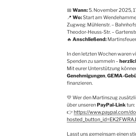
📅
Wann:
5. November 2025, 1
📍
Wo:
Start am Wendehammer
Zugweg: Mühlenstr. – Bahnhofst
Theodor-Heuss-Str. – Gartenstr
🔥
Anschließend:
Martinsfeu
In den letzten Wochen waren vi
Spenden zu sammeln –
herzli
Mit eurer Unterstützung können 
Genehmigungen
,
GEMA-Gebü
finanzieren.
💛 Wer den Martinszug zusätzli
über unseren
PayPal-Link
tun:
👉
https://www.paypal.com/do
hosted_button_id=EK2FWRA
Lasst uns gemeinsam einen st