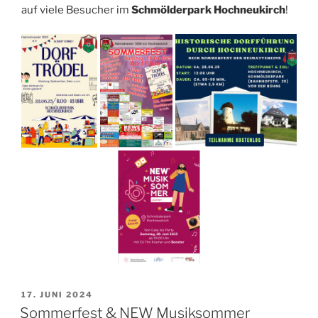
auf viele Besucher im
Schmölderpark Hochneukirch
!
VERÖFFENTLICHT
17. JUNI 2024
AM
Sommerfest & NEW Musiksommer