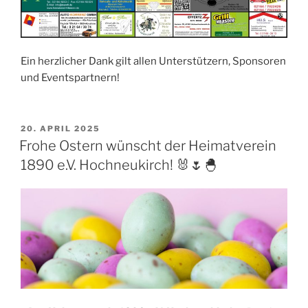
Ein herzlicher Dank gilt allen Unterstützern, Sponsoren
und Eventspartnern!
VERÖFFENTLICHT
20. APRIL 2025
AM
Frohe Ostern wünscht der Heimatverein
1890 e.V. Hochneukirch! 🐰🌷🐣