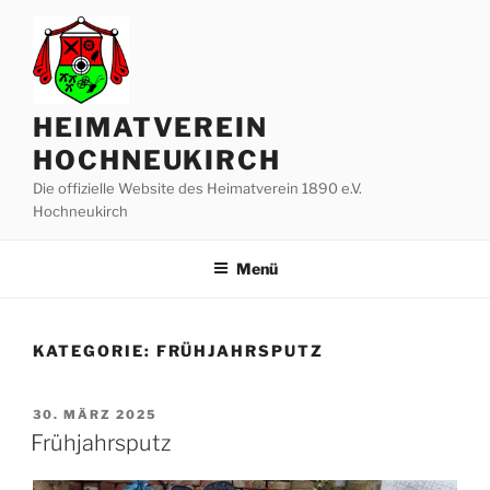
Zum
Inhalt
springen
HEIMATVEREIN
HOCHNEUKIRCH
Die offizielle Website des Heimatverein 1890 e.V.
Hochneukirch
Menü
KATEGORIE:
FRÜHJAHRSPUTZ
VERÖFFENTLICHT
30. MÄRZ 2025
AM
Frühjahrsputz