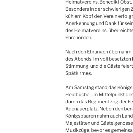
Heimatvereins, Benedikt Obst, 
Besonders in der schwierigen 
kühlem Kopf den Verein erfolgre
Anerkennung und Dank für sein
des Heimatvereins, überreichte
Ehrenorden.
Nach den Ehrungen übernahm D
des Abends. Im voll besetzten 
Stimmung, und die Gäste feier
Spätkirmes.
Am Samstag stand das Königspaa
Heidbüchel, im Mittelpunkt de
durch das Regiment zog der F
Adenauerplatz. Neben den ben
Königspaaren nahm auch Landra
Majestäten und Gäste genosse
Musikzüge, bevor es gemeinsam