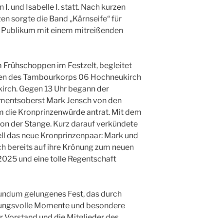
I. und Isabelle I. statt. Nach kurzen
n sorgte die Band „Kärnseife“ für
 Publikum mit einem mitreißenden
 Frühschoppen im Festzelt, begleitet
gen des Tambourkorps 06 Hochneukirch
irch. Gegen 13 Uhr begann der
imentsoberst Mark Jensch von den
m die Kronprinzenwürde antrat. Mit dem
von der Stange. Kurz darauf verkündete
ell das neue Kronprinzenpaar: Mark und
ch bereits auf ihre Krönung zum neuen
2025 und eine tolle Regentschaft
undum gelungenes Fest, das durch
mungsvolle Momente und besondere
r Vorstand und die Mitglieder des