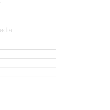
z
edia