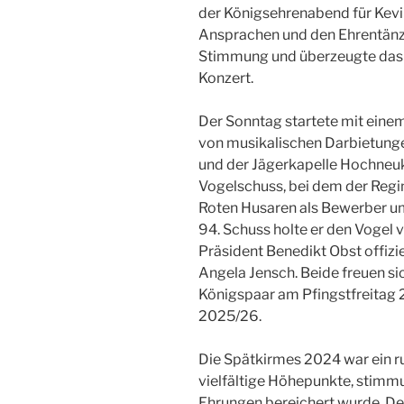
der Königsehrenabend für Kevin 
Ansprachen und den Ehrentänze
Stimmung und überzeugte das
Konzert.
Der Sonntag startete mit einem
von musikalischen Darbietun
und der Jägerkapelle Hochneuk
Vogelschuss, bei dem der Reg
Roten Husaren als Bewerber u
94. Schuss holte er den Vogel 
Präsident Benedikt Obst offizi
Angela Jensch. Beide freuen si
Königspaar am Pfingstfreitag 
2025/26.
Die Spätkirmes 2024 war ein r
vielfältige Höhepunkte, stim
Ehrungen bereichert wurde. De