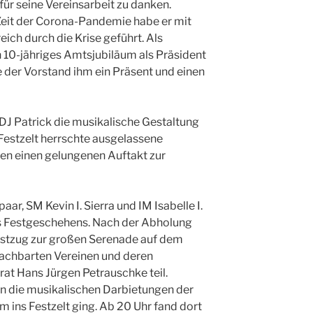
für seine Vereinsarbeit zu danken.
Zeit der Corona-Pandemie habe er mit
ich durch die Krise geführt. Als
 10-jähriges Amtsjubiläum als Präsident
 der Vorstand ihm ein Präsent und einen
J Patrick die musikalische Gestaltung
Festzelt herrschte ausgelassene
ten einen gelungenen Auftakt zur
r, SM Kevin I. Sierra und IM Isabelle I.
s Festgeschehens. Nach der Abholung
estzug zur großen Serenade auf dem
achbarten Vereinen und deren
t Hans Jürgen Petrauschke teil.
n die musikalischen Darbietungen der
 ins Festzelt ging. Ab 20 Uhr fand dort