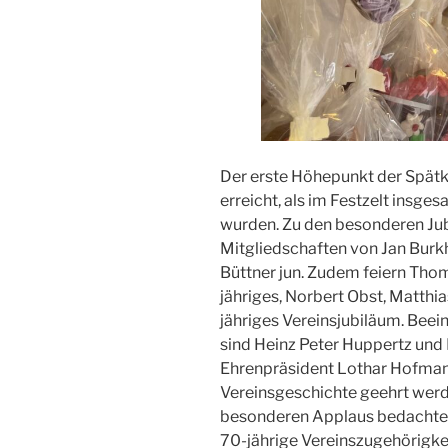
Der erste Höhepunkt der Spät
erreicht, als im Festzelt insge
wurden. Zu den besonderen Jub
Mitgliedschaften von Jan Burk
Büttner jun. Zudem feiern Thom
jähriges, Norbert Obst, Matthi
jähriges Vereinsjubiläum. Bee
sind Heinz Peter Huppertz und
Ehrenpräsident Lothar Hofmann
Vereinsgeschichte geehrt werd
besonderen Applaus bedachten. 
70-jährige Vereinszugehörigkei