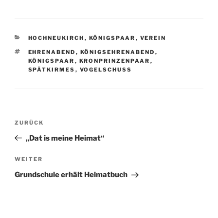
KATEGORIEN
HOCHNEUKIRCH
,
KÖNIGSPAAR
,
VEREIN
SCHLAGWÖRTER
EHRENABEND
,
KÖNIGSEHRENABEND
,
KÖNIGSPAAR
,
KRONPRINZENPAAR
,
SPÄTKIRMES
,
VOGELSCHUSS
Beitragsnavigation
Vorheriger
ZURÜCK
Beitrag
„Dat is meine Heimat“
Nächster
WEITER
Beitrag
Grundschule erhält Heimatbuch