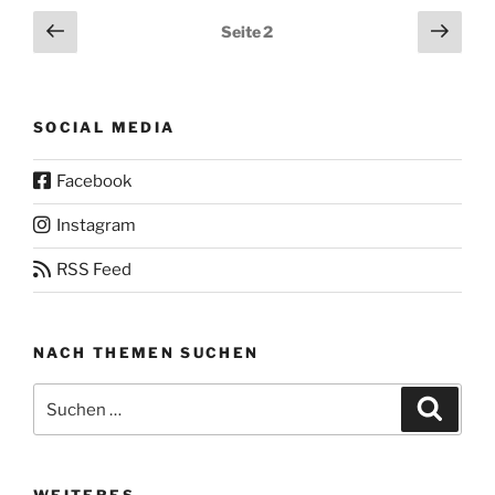
Seitennummerierung
Vorherige
Näch
Seite
2
Seite
Seit
der
Beiträge
SOCIAL MEDIA
Facebook
Instagram
RSS Feed
NACH THEMEN SUCHEN
Suchen
Suche
nach: