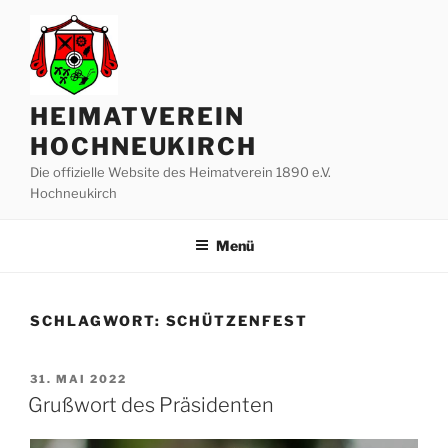
Zum
Inhalt
springen
HEIMATVEREIN
HOCHNEUKIRCH
Die offizielle Website des Heimatverein 1890 e.V.
Hochneukirch
Menü
SCHLAGWORT:
SCHÜTZENFEST
VERÖFFENTLICHT
31. MAI 2022
AM
Grußwort des Präsidenten