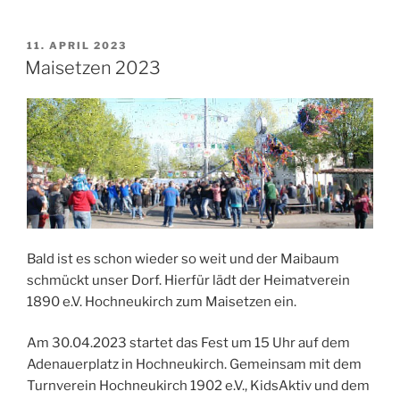
VERÖFFENTLICHT
11. APRIL 2023
AM
Maisetzen 2023
Bald ist es schon wieder so weit und der Maibaum
schmückt unser Dorf. Hierfür lädt der Heimatverein
1890 e.V. Hochneukirch zum Maisetzen ein.
Am 30.04.2023 startet das Fest um 15 Uhr auf dem
Adenauerplatz in Hochneukirch. Gemeinsam mit dem
Turnverein Hochneukirch 1902 e.V., KidsAktiv und dem