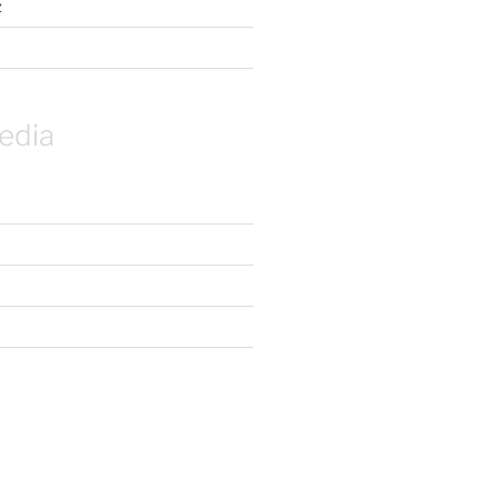
z
edia