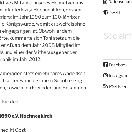
Datenschut
ktives Mitglied unseres Heimatvereins.
n Infanteriezug Hochneukirch, dessen
GHSJ
erlang im Jahr 1990 zum 100-jährigen
ie Königswürde, womit er zweifelsohne
e eingegangen ist. Obwohl er dem
Socialm
rte, kümmerte sich Toni stets um die
 er z.B. ab dem Jahr 2008 Mitglied im
ns und einer der Mitherausgeber der
ronik im Jahr 2012.
Facebook
ameraden stets ein ehrbares Andenken
Instagram
ilt seiner Familie, seinem Schützenzug
RSS Feed
h, sowie allen Freunden und Bekannten.
Für den
1890 e.V. Hochneukirch
nedikt Obst