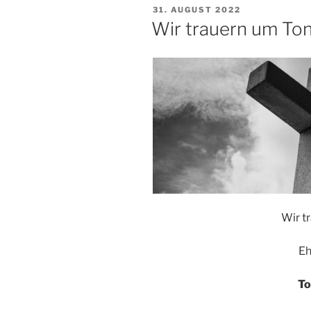
VERÖFFENTLICHT
31. AUGUST 2022
AM
Wir trauern um To
Wir t
Eh
To