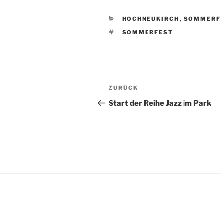
KATEGORIEN
HOCHNEUKIRCH
,
SOMMERF
SCHLAGWÖRTER
SOMMERFEST
Beitragsnavigation
Vorheriger
ZURÜCK
Beitrag
Start der Reihe Jazz im Park