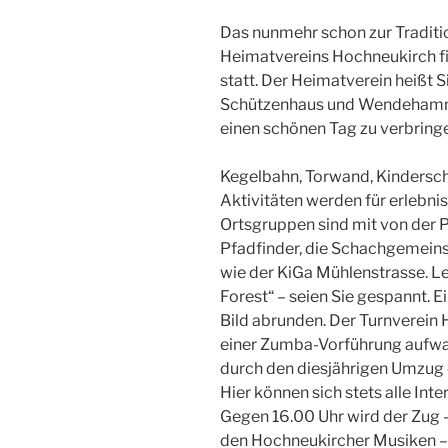
Das nunmehr schon zur Traditi
Heimatvereins Hochneukirch f
statt. Der Heimatverein heißt S
Schützenhaus und Wendehamm
einen schönen Tag zu verbring
Kegelbahn, Torwand, Kindersc
Aktivitäten werden für erlebnis
Ortsgruppen sind mit von der P
Pfadfinder, die Schachgemeins
wie der KiGa Mühlenstrasse. Le
Forest“ – seien Sie gespannt. E
Bild abrunden. Der Turnverein 
einer Zumba-Vorführung aufwar
durch den diesjährigen Umzug 
Hier können sich stets alle Int
Gegen 16.00 Uhr wird der Zug 
den Hochneukircher Musiken –