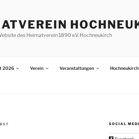
MATVEREIN HOCHNEU
e Website des Heimatverein 1890 e.V. Hochneukirch
st 2026
Verein
Veranstaltungen
Hochneukirch
SOCIAL MED
OBST
Facebook