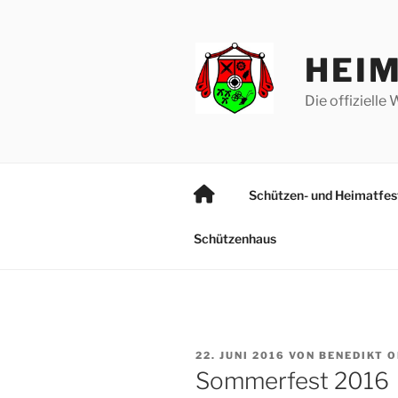
Zum
Inhalt
springen
HEI
Die offiziell
S
Schützen- und Heimatfe
t
a
Schützenhaus
r
t
s
e
i
t
VERÖFFENTLICHT
22. JUNI 2016
VON
BENEDIKT 
e
AM
Sommerfest 2016