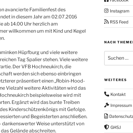
on avancierte Familienfest des
Instagram
indet in diesem Jahr am 02.07.2016
RSS Feed
ie ab 14.00 Uhr herzlich am
er willkommen um mit Kind und Kegel
en.
NACH THEME
hminken Hüpfburg und viele weitere
Suchen
reichen Tag Spalier stehen. Viele weitere
nach:
artie. Der VFB Hochneukirch, die
chaft werden sich ebenso einbringen
WEITERES
tzterer präsentiert einen „Robin-Hood-
ine Vielzahl weitere Aktivitäten wird das
Kontakt
Hochneukirch beispielsweise wird mit
ten. Ergänzt wird das bunte Treiben
Impressum
des Kinderschützenkönigs mit Gefolge.
eressierten und Begeisterten anschließen.
Datenschut
– dankenswerter Weise unterstützt von
GHSJ
 das Gelände abschreiten.