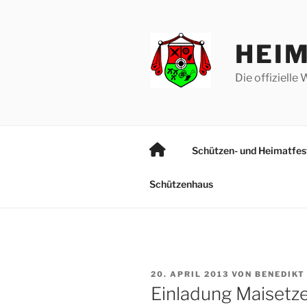
Zum
Inhalt
springen
HEI
Die offiziell
S
Schützen- und Heimatfe
t
a
Schützenhaus
r
t
s
e
i
t
VERÖFFENTLICHT
20. APRIL 2013
VON
BENEDIKT
e
AM
Einladung Maisetz