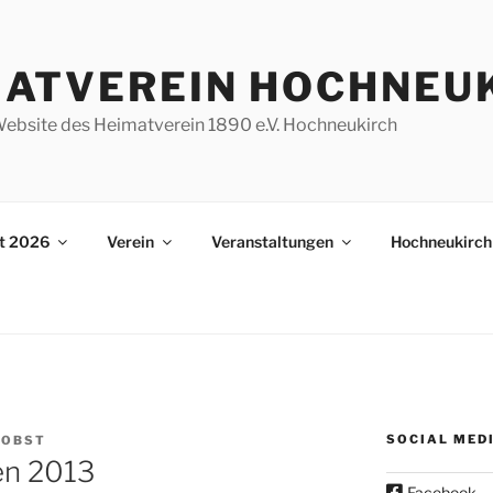
MATVEREIN HOCHNEU
e Website des Heimatverein 1890 e.V. Hochneukirch
st 2026
Verein
Veranstaltungen
Hochneukirch
SOCIAL MED
 OBST
en 2013
Facebook