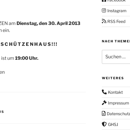
Instagram
RSS Feed
TZEN am
Dienstag, den 30. April 2013
 ein.
NACH THEME
m
S C H Ü T Z E N H A U S ! ! !
Suchen
 ist um
19:00 Uhr.
nach:
en
WEITERES
Kontakt
Impressum
US
Datenschut
GHSJ