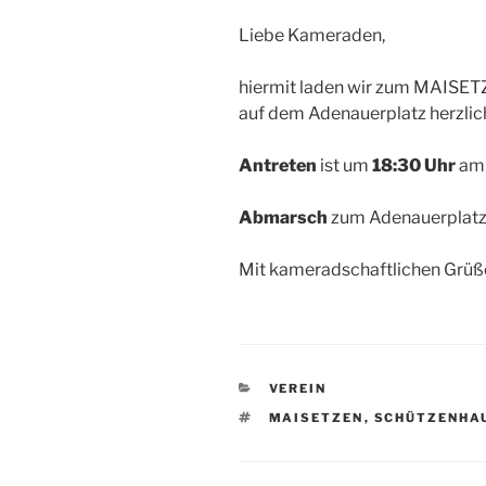
Liebe Kameraden,
hiermit laden wir zum MAISE
auf dem Adenauerplatz herzlich
Antreten
ist um
18:30 Uhr
a
Abmarsch
zum Adenauerplatz
Mit kameradschaftlichen Grüß
KATEGORIEN
VEREIN
SCHLAGWÖRTER
MAISETZEN
,
SCHÜTZENHA