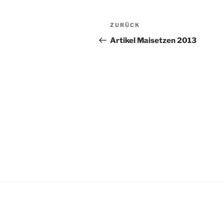
Beitragsnavigation
Vorheriger
ZURÜCK
Beitrag
Artikel Maisetzen 2013