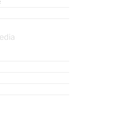
z
edia