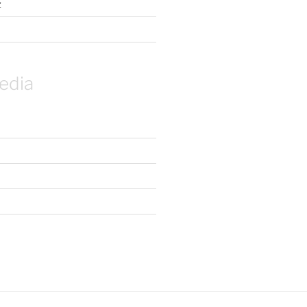
z
edia