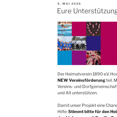
VERÖFFENTLICHT
5. MAI 2026
AM
Eure Unterstützung
Der Heimatverein 1890 e.V. Ho
NEW Vereinsförderung
teil. 
Vereins- und Dorfgemeinschaft
und Alt unterstützen.
Damit unser Projekt eine Chanc
Hilfe:
Stimmt bitte für den He