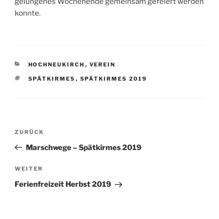
gelungenes Wochenende gemeinsam gefeiert werden
konnte.
KATEGORIEN
HOCHNEUKIRCH
,
VEREIN
SCHLAGWÖRTER
SPÄTKIRMES
,
SPÄTKIRMES 2019
Beitragsnavigation
Vorheriger
ZURÜCK
Beitrag
Marschwege – Spätkirmes 2019
Nächster
WEITER
Beitrag
Ferienfreizeit Herbst 2019