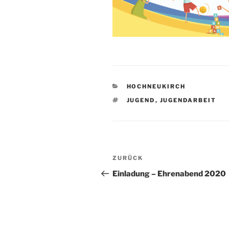
KATEGORIEN
HOCHNEUKIRCH
SCHLAGWÖRTER
JUGEND
,
JUGENDARBEIT
Beitragsnavigation
Vorheriger
ZURÜCK
Beitrag
Einladung – Ehrenabend 2020