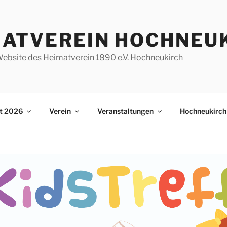
MATVEREIN HOCHNEU
e Website des Heimatverein 1890 e.V. Hochneukirch
st 2026
Verein
Veranstaltungen
Hochneukirch