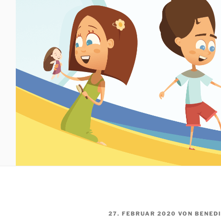
VERÖFFENTLICHT
27. FEBRUAR 2020
VON
BENED
AM