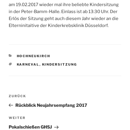
am 19.02.2017 wieder mal ihre beliebte Kindersitzung
in der Peter-Bamm-Halle. Einlass ist ab 13:30 Uhr. Der
Erlös der Sitzung geht auch diesem Jahr wieder an die
Elterninitaitive der Kinderkrebsklinik Düsseldorf.
KATEGORIEN
HOCHNEUKIRCH
SCHLAGWÖRTER
KARNEVAL
,
KINDERSITZUNG
Beitragsnavigation
Vorheriger
ZURÜCK
Beitrag
Rückblick Neujahrsempfang 2017
Nächster
WEITER
Beitrag
Pokalschießen GHSJ