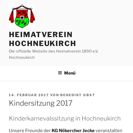
Zum
Inhalt
springen
HEIMATVEREIN
HOCHNEUKIRCH
Die offizielle Website des Heimatverein 1890 e.V.
Hochneukirch
Menü
VERÖFFENTLICHT
14. FEBRUAR 2017
VON
BENEDIKT OBST
AM
Kindersitzung 2017
Kinderkarnevalssitzung in Hochneukirch
Unsere Freunde der
KG Nökercher Jecke
veranstalten