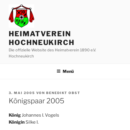
Zum
Inhalt
springen
HEIMATVEREIN
HOCHNEUKIRCH
Die offizielle Website des Heimatverein 1890 e.V.
Hochneukirch
Menü
VERÖFFENTLICHT
3. MAI 2005
VON
BENEDIKT OBST
AM
Königspaar 2005
König
Johannes I. Vogels
Königin
Silke I.