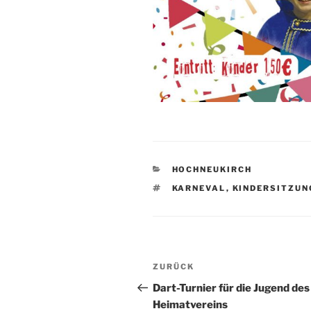
KATEGORIEN
HOCHNEUKIRCH
SCHLAGWÖRTER
KARNEVAL
,
KINDERSITZUN
Beitragsnavigation
Vorheriger
ZURÜCK
Beitrag
Dart-Turnier für die Jugend des
Heimatvereins